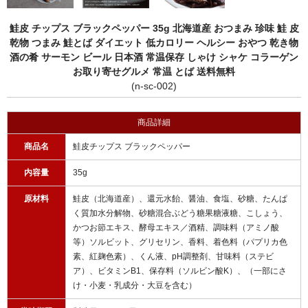
鮭皮 チップス ブラックペッパー 35g 北海道産 おつまみ 珍味 鮭 皮
乾物 つまみ 鮭とば ダイエット 低カロリー ヘルシー おやつ 乾き物
酒の肴 サーモン ビール 日本酒 常温保存 しゃけ シャケ コラーゲン
お取り寄せグルメ 常温 とば 送料無料
(n-sc-002)
商品詳細
商品名
鮭皮チップス ブラックペッパー
内容量
35g
原材料
鮭皮（北海道産）、還元水飴、醤油、食塩、砂糖、たんぱ
く質加水分解物、砂糖混合ぶどう糖果糖液糖、こしょう、
かつお節エキス、酵母エキス／酒精、調味料（アミノ酸
等）ソルビット、グリセリン、香料、着色料（パプリカ色
素、紅麹色素）、くん液、pH調整剤、甘味料（ステビ
ア）、ビタミンB1、保存料（ソルビン酸K）、（一部にさ
け・小麦・乳成分・大豆を含む）