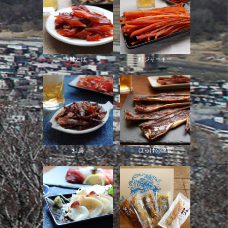
鮭とば
鮭ジャーキー
鮭皮
ほっけの燻製