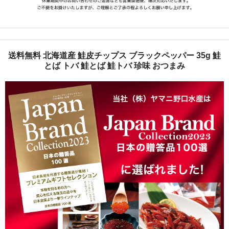
送料無料 北海道産 鮭皮チップス ブラックペッパー 35g 鮭
とば トバ 鮭とば 鮭トバ 珍味 おつまみ