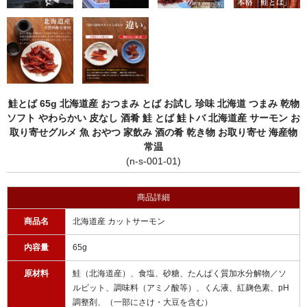
鮭とば 65g 北海道産 おつまみ とば お試し 珍味 北海道 つまみ 乾物
ソフト やわらかい 皮なし 酒肴 鮭 とば 鮭トバ 北海道産 サーモン お
取り寄せグルメ 魚 おやつ 家飲み 酒の肴 乾き物 お取り寄せ 海産物
常温
(n-s-001-01)
商品詳細
商品名
北海道産 カットサーモン
内容量
65g
原材料
鮭（北海道産）、食塩、砂糖、たんぱく質加水分解物／ソ
ルビット、調味料（アミノ酸等）、くん液、紅麹色素、pH
調整剤、（一部にさけ・大豆を含む）