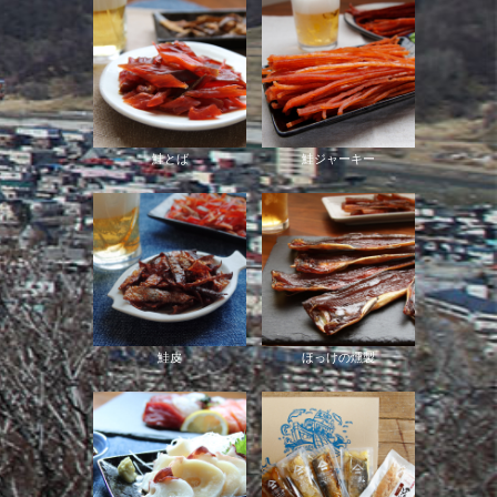
鮭とば
鮭ジャーキー
鮭皮
ほっけの燻製