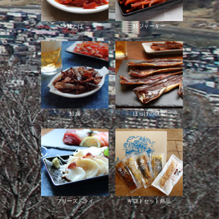
鮭とば
鮭ジャーキー
鮭皮
ほっけの燻製
フリーズドライ
ギフトセット商品