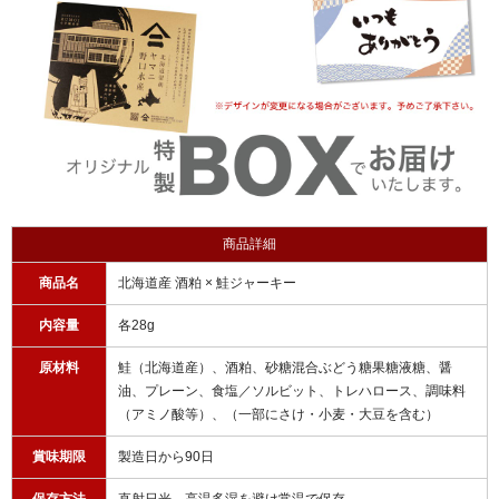
商品詳細
商品名
北海道産 酒粕 × 鮭ジャーキー
内容量
各28g
原材料
鮭（北海道産）、酒粕、砂糖混合ぶどう糖果糖液糖、醤
油、プレーン、食塩／ソルビット、トレハロース、調味料
（アミノ酸等）、（一部にさけ・小麦・大豆を含む）
賞味期限
製造日から90日