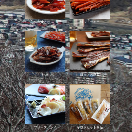
鮭とば
鮭ジャーキー
鮭皮
ほっけの燻製
フリーズドライ
ギフトセット商品