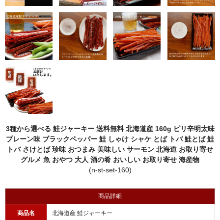
3種から選べる 鮭ジャーキー 送料無料 北海道産 160g ピリ辛明太味
プレーン味 ブラックペッパー 鮭 しゃけ シャケ とば トバ 鮭とば 鮭
トバ さけとば 珍味 おつまみ 美味しい サーモン 北海道 お取り寄せ
グルメ 魚 おやつ 大人 酒の肴 おいしい お取り寄せ 海産物
(n-st-set-160)
商品詳細
商品名
北海道産 鮭ジャーキー