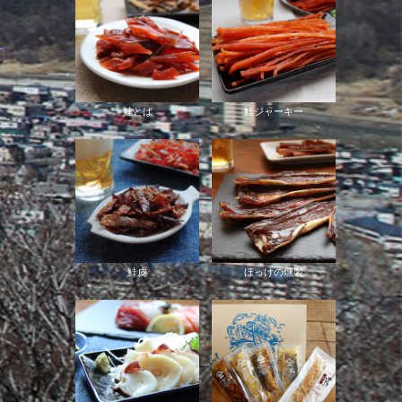
鮭とば
鮭ジャーキー
鮭皮
ほっけの燻製