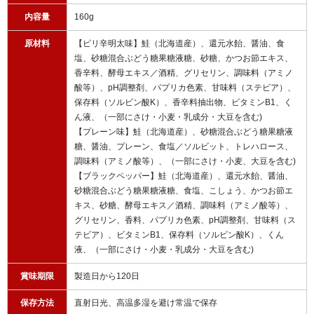
内容量
160g
原材料
【ピリ辛明太味】鮭（北海道産）、還元水飴、醤油、食
塩、砂糖混合ぶどう糖果糖液糖、砂糖、かつお節エキス、
香辛料、酵母エキス／酒精、グリセリン、調味料（アミノ
酸等）、pH調整剤、パプリカ色素、甘味料（ステビア）、
保存料（ソルビン酸K）、香辛料抽出物、ビタミンB1、く
ん液、（一部にさけ・小麦・乳成分・大豆を含む)
【プレーン味】鮭（北海道産）、砂糖混合ぶどう糖果糖液
糖、醤油、プレーン、食塩／ソルビット、トレハロース、
調味料（アミノ酸等）、（一部にさけ・小麦、大豆を含む)
【ブラックペッパー】鮭（北海道産）、還元水飴、醤油、
砂糖混合ぶどう糖果糖液糖、食塩、こしょう、かつお節エ
キス、砂糖、酵母エキス／酒精、調味料（アミノ酸等）、
グリセリン、香料、パプリカ色素、pH調整剤、甘味料（ス
テビア）、ビタミンB1、保存料（ソルビン酸K）、くん
液、（一部にさけ・小麦・乳成分・大豆を含む)
賞味期限
製造日から120日
保存方法
直射日光、高温多湿を避け常温で保存