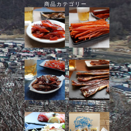
商品カテゴリー
鮭とば
鮭ジャーキー
鮭皮
ほっけの燻製