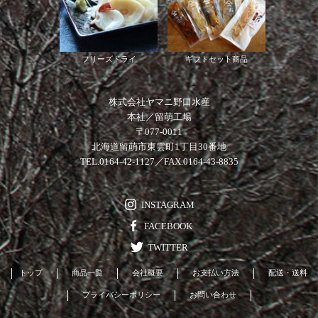
フリーズドライ
ギフトセット商品
株式会社ヤマニ野口水産
本社／留萌工場
〒077-0011
北海道留萌市東雲町1丁目30番地
TEL.0164-42-1127／FAX.0164-43-8835
INSTAGRAM
FACEBOOK
TWITTER
トップ
商品一覧
会社概要
お支払い方法
配送・送料
プライバシーポリシー
お問い合わせ