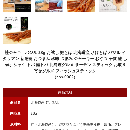
鮭ジャキ―バジル 28g お試し 鮭とば 北海道産 さけとば バジル イ
タリアン 新感覚 おつまみ 珍味 つまみ ジャーキー おやつ 子供 鮭 し
ゃけ シャケ トバ 鮭トバ 北海道グルメ サーモン スティック お取り
寄せグルメ フィッシュスティック
(nbs-0002)
商品詳細
商品名
北海道産 鮭バジル
内容量
28g
原材料
鮭（北海道産）、砂糖混合ぶどう糖果糖液糖、醤油、プレ