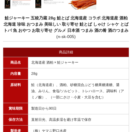
鮭ジャーキー 五稜乃蔵 28g 鮭とば 北海道産 コラボ 北海道産 酒粕
北海道 珍味 おつまみ 美味しい 取り寄せ 鮭とば しゃけ シャケ とば
トバ 魚 おやつ お取り寄せ グルメ 日本酒 つまみ 酒の肴 酒のつまみ
(n-sk-005)
商品詳細
商品名
北海道産 酒粕 × 鮭ジャーキー
内容量
28g
原材料
鮭（北海道産）、酒粕、砂糖混合ぶどう糖果糖液糖、醤
油、みりん、食塩/ソルビット、トレハロース、調味料（ア
ミノ酸）、（一部にさけ・小麦・大豆を含む）
賞味期限
製造日から90日
保存方法
直射日光、高温多湿を避け常温で保存
製造者
（株）ヤマニ野口水産