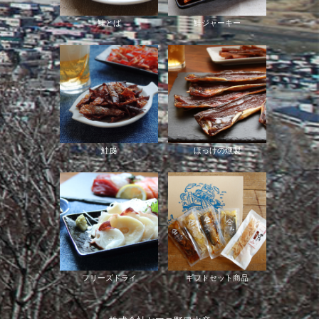
鮭とば
鮭ジャーキー
鮭皮
ほっけの燻製
フリーズドライ
ギフトセット商品