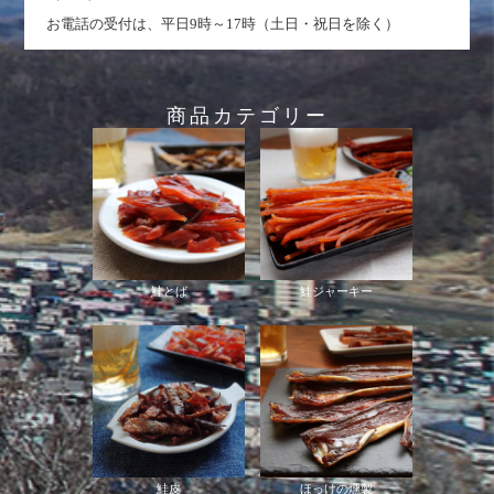
お電話の受付は、平日9時～17時（土日・祝日を除く）
商品カテゴリー
鮭とば
鮭ジャーキー
鮭皮
ほっけの燻製