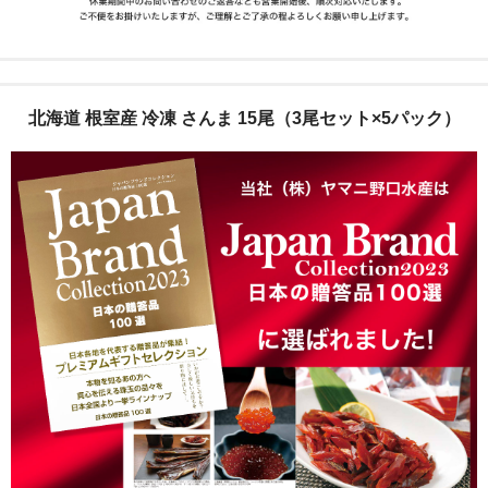
北海道 根室産 冷凍 さんま 15尾（3尾セット×5パック）