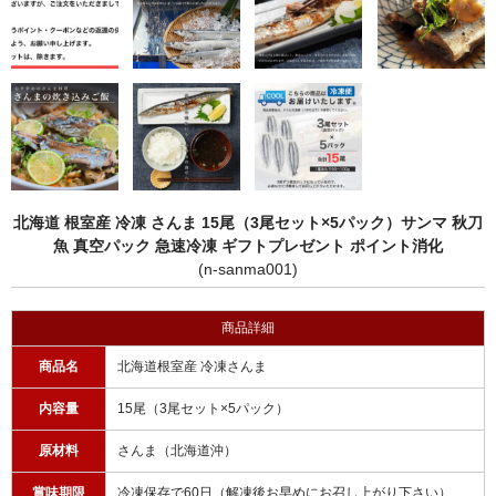
北海道 根室産 冷凍 さんま 15尾（3尾セット×5パック）サンマ 秋刀
魚 真空パック 急速冷凍 ギフトプレゼント ポイント消化
(n-sanma001)
商品詳細
商品名
北海道根室産 冷凍さんま
内容量
15尾（3尾セット×5パック）
原材料
さんま（北海道沖）
賞味期限
冷凍保存で60日（解凍後お早めにお召し上がり下さい）