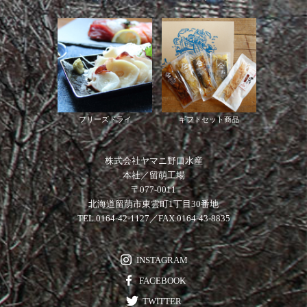
フリーズドライ
ギフトセット商品
株式会社ヤマニ野口水産
本社／留萌工場
〒077-0011
北海道留萌市東雲町1丁目30番地
TEL.0164-42-1127／FAX.0164-43-8835
INSTAGRAM
FACEBOOK
TWITTER